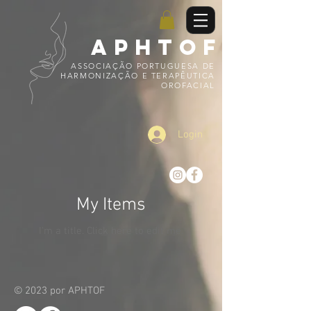
APHTOF
ASSOCIAÇÃO PORTUGUESA DE
HARMONIZAÇÃO E TERAPÊUTICA
OROFACIAL
Login
My Items
I'm a title. ​Click here to edit me.
© 2023 por APHTOF