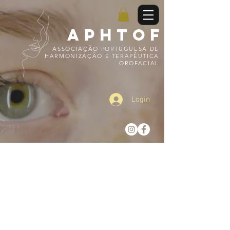
APHTOF
ASSOCIAÇÃO PORTUGUESA DE
HARMONIZAÇÃO E TERAPÊUTICA
OROFACIAL
Login